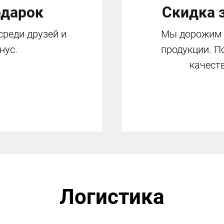
одарок
Скидка 
среди друзей и
Мы дорожим 
нус.
продукции. П
качест
Логистика