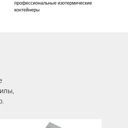
профессиональные изотермические
контейнеры
е
силы,
о.