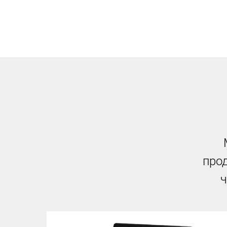
прод
ч