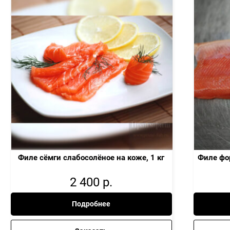
Филе сёмги слабосолёное на коже, 1 кг
Филе фор
2 400
р.
Подробнее