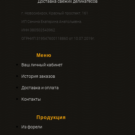
Доставка свежих деликатесов
г. Новосибирск, Красный проспект, 161
ИП Сенина Екатерина Анатольевна.
ИНН 380502543962
ОГРНИП 319547600118860 от 10.07.2019г.
Меню
Ваш личный кабинет
История заказов
Доставка и оплата
Контакты
Продукция
Из форели