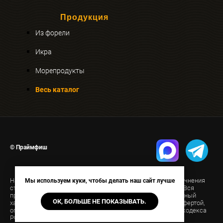
Продукция
Из форели
Икра
Морепродукты
Весь каталог
© Праймфиш
На странице указана ориентировочная стоимость. Для уточнения
Мы используем куки, чтобы делать наш сайт лучше
стоимости свяжитесь с нами удобным для вас способом. Вся
представленная на сайте информация носит информационный
ОК, БОЛЬШЕ НЕ ПОКАЗЫВАТЬ.
характер и ни при каких условиях не является публичной офертой,
определяемой положениями Статьи 437(2) Гражданского кодекса
РФ.