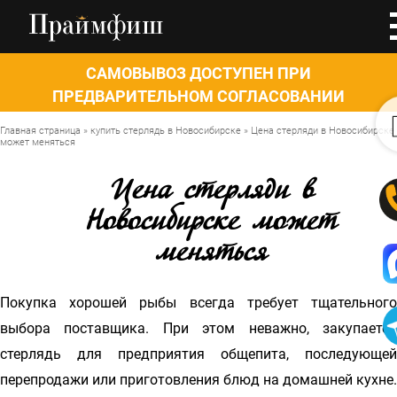
САМОВЫВОЗ ДОСТУПЕН ПРИ
ПРЕДВАРИТЕЛЬНОМ СОГЛАСОВАНИИ
0
Главная страница
»
купить стерлядь в Новосибирске
»
Цена стерляди в Новосибирске
может меняться
Цена стерляди в
Новосибирске может
меняться
Покупка хорошей рыбы всегда требует тщательного
выбора поставщика. При этом неважно, закупается
стерлядь для предприятия общепита, последующей
перепродажи или приготовления блюд на домашней кухне.