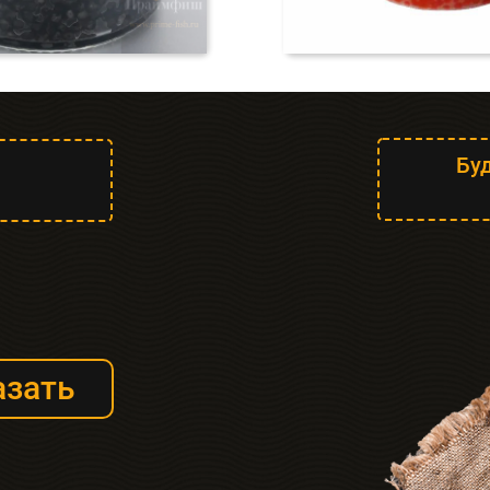
Буд
азать