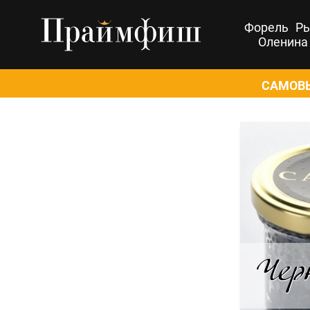
Форель
Р
Оленина
САМОВЫ
Чер