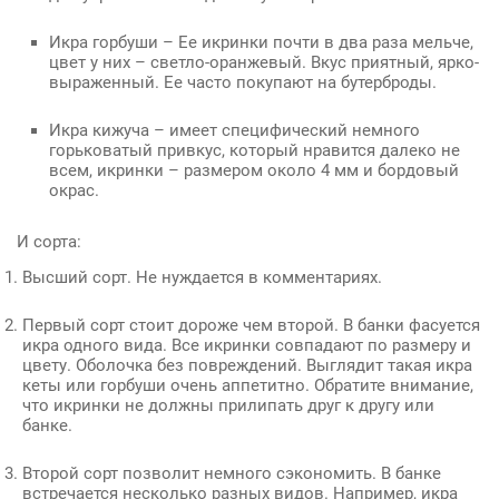
Икра горбуши
– Ее икринки почти в два раза мельче,
цвет у них – светло-оранжевый. Вкус приятный, ярко-
выраженный. Ее часто покупают на бутерброды.
Икра кижуча
– имеет специфический немного
горьковатый привкус, который нравится далеко не
всем, икринки – размером около 4 мм и бордовый
окрас.
И сорта:
Высший сорт. Не нуждается в комментариях.
Первый сорт стоит дороже чем второй. В банки фасуется
икра одного вида. Все икринки совпадают по размеру и
цвету. Оболочка без повреждений. Выглядит такая икра
кеты или горбуши очень аппетитно. Обратите внимание,
что икринки не должны прилипать друг к другу или
банке.
Второй сорт позволит немного сэкономить. В банке
встречается несколько разных видов. Например, икра