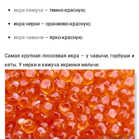
икра кижуча
– темно-красную;
икра нерки – оранжево-красную;
икра чавычи
– ярко-красную.
Самая крупная лососевая икра – у чавычи, горбуши и
кеты. У нерки и кижуча икринки мельче.